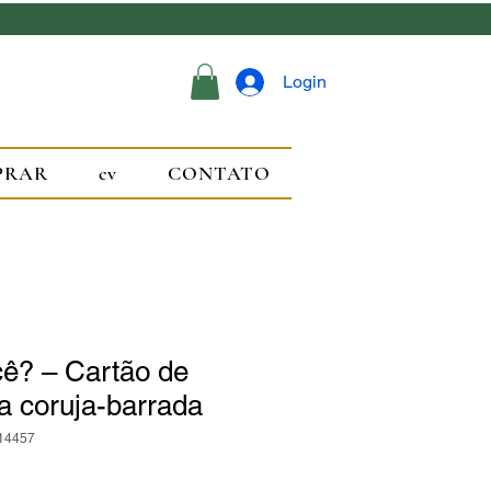
Login
PRAR
cv
CONTATO
ê? – Cartão de
a coruja-barrada
14457