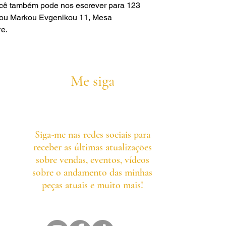
ocê também pode nos escrever para
123
ou
Markou Evgenikou 11, Mesa
re.
Me siga
Siga-me nas redes sociais para
receber as últimas atualizações
sobre vendas, eventos, vídeos
sobre o andamento das minhas
peças atuais e muito mais!