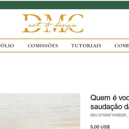
FÓLIO
COMISSÕES
TUTORIAIS
COM
Quem é voc
saudação d
SKU: 6709AF19AB326_
Preço
5,00 US$