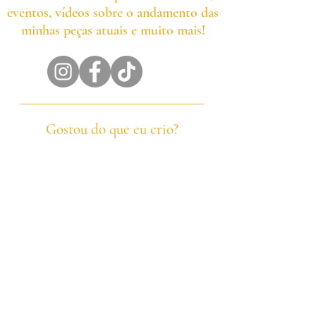
eventos, vídeos sobre o andamento das
minhas peças atuais e muito mais!
Gostou do que eu crio?
Dicas via Ko-fi são sempre bem-vindas —
elas me ajudam a continuar pintando,
compartilhando e fazendo o que amo.
⚠️ Translations provided to make shopping easier
worldwide. If anything seems unclear, feel free to
contact me directly in English or your native
language — I’ll do my best to assist!
©️2025, DMC Art & Design, criado por
Wix.com