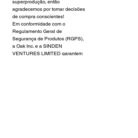
superprodução, então
agradecemos por tomar decisões
de compra conscientes!
Em conformidade com o
Regulamento Geral de
Segurança de Produtos (RGPS),
a Oak Inc.
e
a SINDEN
VENTURES LIMITED
garantem
que todos os produtos de
consumo oferecidos sejam
seguros e atendam aos padrões
da UE. Para dúvidas ou
preocupações relacionadas à
segurança dos produtos, entre
em contato com nosso
representante da UE pelo e-mail
gpsr@sindenventures.com
. Você
também pode nos escrever para
123 Main Street, Anytown,