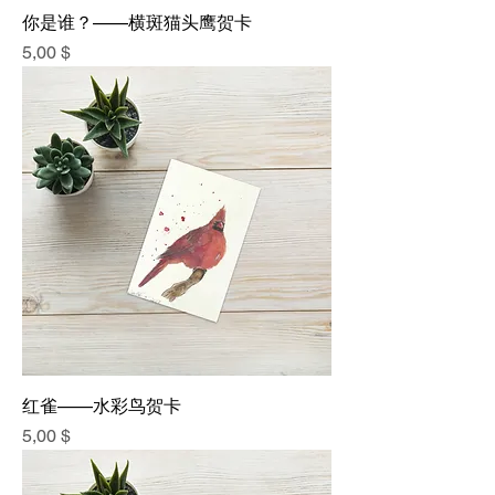
你是谁？——横斑猫头鹰贺卡
價格
5,00 $
红雀——水彩鸟贺卡
價格
5,00 $