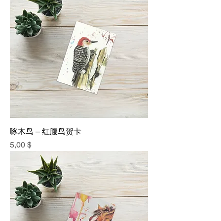
啄木鸟 – 红腹鸟贺卡
價格
5,00 $