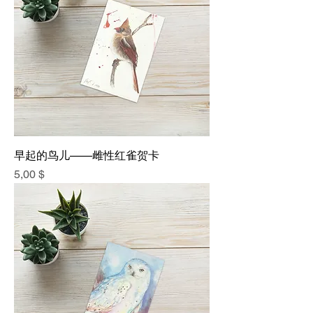
早起的鸟儿——雌性红雀贺卡
價格
5,00 $