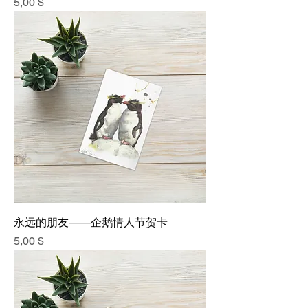
價格
5,00 $
永远的朋友——企鹅情人节贺卡
價格
5,00 $