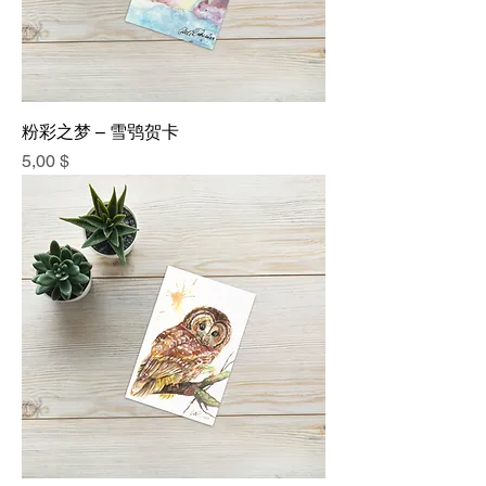
粉彩之梦 – 雪鸮贺卡
價格
5,00 $