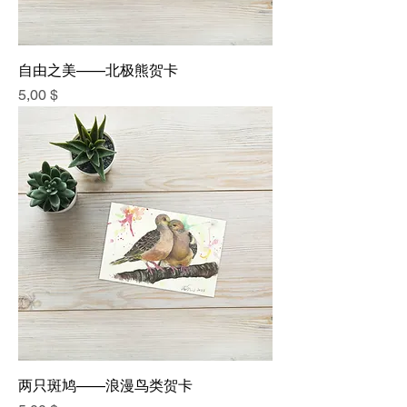
自由之美——北极熊贺卡
價格
5,00 $
两只斑鸠——浪漫鸟类贺卡