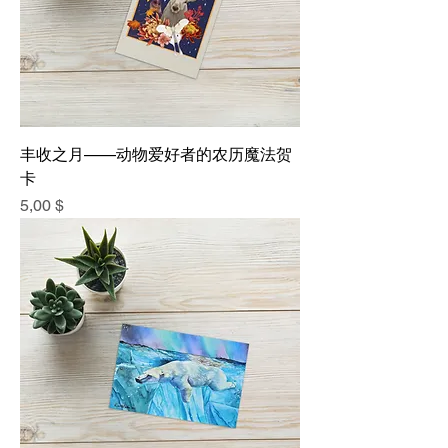
丰收之月——动物爱好者的农历魔法贺
卡
價格
5,00 $