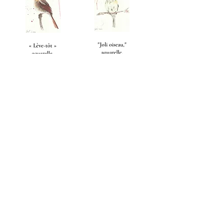
"Joli oiseau,"
« Lève-tôt »
aquarelle,
aquarelle,
Carte de vœux 5x7,
Carte de vœux 5x7,
(disponible)
(disponible)
"Plage de l'océan,"
« La beauté de la liberté »
aquarelle,
aquarelle,
5x7,
9x12,
(disponible à la galerie
(vendu)
Artists Co-Op, Reno, NV)
1
2
3
Suivant