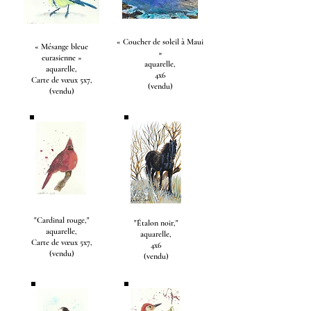
« Coucher de soleil à Maui
« Mésange bleue
»
eurasienne »
aquarelle,
aquarelle,
4x6
Carte de vœux 5x7,
(vendu)
(vendu)
"Cardinal rouge,"
"Étalon noir,"
aquarelle,
aquarelle,
Carte de vœux 5x7,
4x6
(vendu)
(vendu)