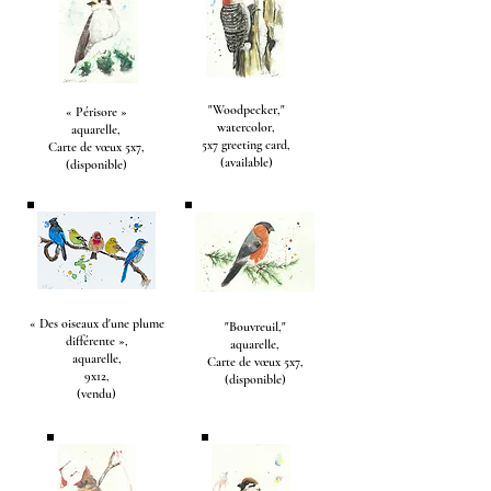
"Woodpecker,"
« Périsore »
watercolor,
aquarelle,
5x7 greeting card,
Carte de vœux 5x7,
(available)
(disponible)
« Des oiseaux d'une plume
"Bouvreuil,"
différente »,
aquarelle,
aquarelle,
Carte de vœux 5x7,
9x12,
(disponible)
(vendu)