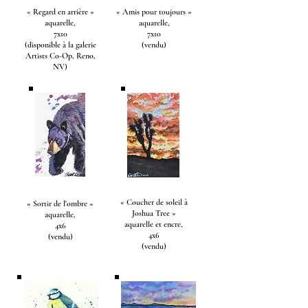
« Regard en arrière »
« Amis pour toujours »
aquarelle,
aquarelle,
7x10
7x10
(disponible à la galerie
(vendu)
Artists Co-Op, Reno,
NV)
« Coucher de soleil à
« Sortir de l'ombre »
Joshua Tree »
aquarelle,
aquarelle et encre,
4x6
4x6
(vendu)
(vendu)