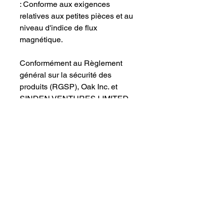
: Conforme aux exigences
relatives aux petites pièces et au
niveau d'indice de flux
magnétique.
Conformément au Règlement
général sur la sécurité des
produits (RGSP),
Oak Inc.
et
SINDEN VENTURES LIMITED
garantissent que tous les produits
de consommation proposés sont
sûrs et conformes aux normes
européennes. Pour toute question
relative à la sécurité des produits,
veuillez contacter notre
représentant UE à l'
adresse
gpsr@sindenventures.com
. Vous
pouvez également nous écrire au
123 Main Street, Anytown,