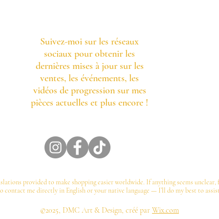
Suivez-moi sur les réseaux
sociaux pour obtenir les
dernières mises à jour sur les
ventes, les événements, les
vidéos de progression sur mes
pièces actuelles et plus encore !
slations provided to make shopping easier worldwide. If anything seems unclear, f
to contact me directly in English or your native language — I’ll do my best to assist
©️2025, DMC Art & Design, créé par
Wix.com