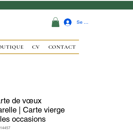
Se connecter
OUTIQUE
CV
CONTACT
rte de vœux
relle | Carte vierge
 les occasions
_14457