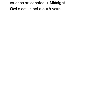
touches artisanales,
« Midnight
Owl »
est un bel ajout à votre
collection d'art ou un cadeau
significatif pour quelqu'un de
spécial.
Suis-moi
Suivez-moi sur les réseaux sociaux
pour obtenir les dernières mises à jour
sur les ventes, les événements, les
vidéos de progression sur mes pièces
actuelles et plus encore !