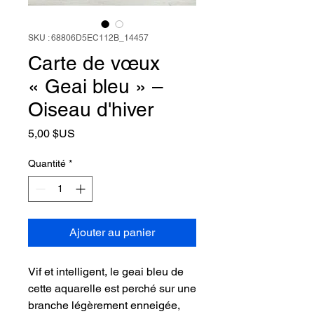
SKU : 68806D5EC112B_14457
Carte de vœux
« Geai bleu » –
Oiseau d'hiver
Prix
5,00 $US
Quantité
*
Ajouter au panier
Vif et intelligent, le geai bleu de
cette aquarelle est perché sur une
branche légèrement enneigée,