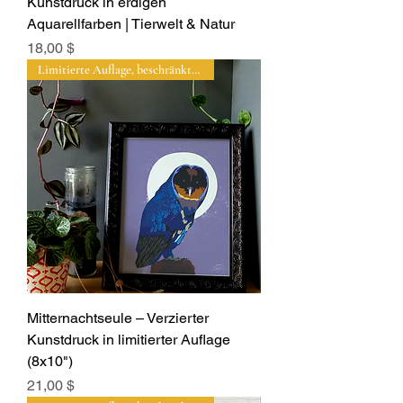
Kunstdruck in erdigen
Aquarellfarben | Tierwelt & Natur
Preis
18,00 $
Limitierte Auflage, beschränkte Auflage
Mitternachtseule – Verzierter
Kunstdruck in limitierter Auflage
(8x10")
Preis
21,00 $