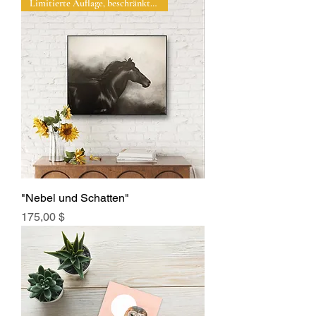
Limitierte Auflage, beschränkte Auflage
"Nebel und Schatten"
Preis
175,00 $