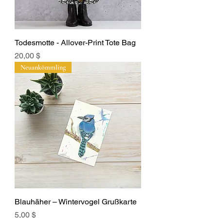
Todesmotte - Allover-Print Tote Bag
Preis
20,00 $
Neuankömmling
Blauhäher – Wintervogel Grußkarte
Preis
5,00 $