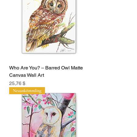
Who Are You? – Barred Owl Matte
Canvas Wall Art
Preis
25,76 $
Neuankömmling