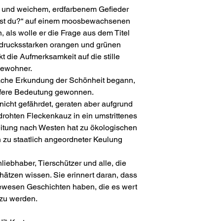
n und weichem, erdfarbenem Gefieder
 bist du?“ auf einem moosbewachsenen
n, als wolle er die Frage aus dem Titel
usdrucksstarken orangen und grünen
kt die Aufmerksamkeit auf die stille
bewohner.
fache Erkundung der Schönheit begann,
tiefere Bedeutung gewonnen.
nicht gefährdet, geraten aber aufgrund
rohten Fleckenkauz in ein umstrittenes
eitung nach Westen hat zu ökologischen
n zu staatlich angeordneter Keulung
nliebhaber, Tierschützer und alle, die
hätzen wissen. Sie erinnert daran, dass
ewesen Geschichten haben, die es wert
 zu werden.