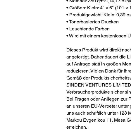
• Material: 350 g/m² (14,77 oz/y
• Größen: Klein: 4″ × 6″ (101 ×
• Produktgewicht: Klein: 0,39 oz
• Tonerbasiertes Drucken
• Leuchtende Farben
• Wird mit einem kostenlosen U
Dieses Produkt wird direkt nach
angefertigt. Daher dauert die L
auf Anfrage statt in großen Me
reduzieren. Vielen Dank für Ih
Gemäß der Produktsicherheits
SINDEN VENTURES LIMITE
Verbraucherprodukte sicher si
Bei Fragen oder Anliegen zur P
an unseren EU-Vertreter unter
uns auch schriftlich unter
123 M
Markou Evgenikou 11, Mesa Gei
erreichen.