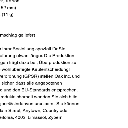
d²) Karton
 152 mm)
 (11 g)
mschlag geliefert
 Ihrer Bestellung speziell für Sie
ieferung etwas länger. Die Produktion
ngen trägt dazu bei, Überproduktion zu
re wohlüberlegte Kaufentscheidung!
verordnung (GPSR) stellen
Oak Inc.
und
D
sicher, dass alle angebotenen
nd und den EU-Standards entsprechen.
roduktsicherheit wenden Sie sich bitte
gpsr@sindenventures.com
. Sie können
ain Street, Anytown, Country
oder
tonia, 4002, Limassol, Zypern