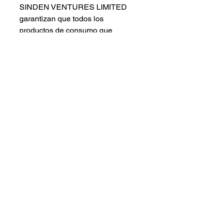
SINDEN VENTURES LIMITED
garantizan que todos los
productos de consumo que
ofrecemos son seguros y
cumplen con las normas de la
UE. Para cualquier consulta o
inquietud relacionada con la
seguridad de los productos,
comuníquese con nuestro
representante en la UE en
gpsr@sindenventures.com
.
También puede escribirnos a
123
Main Street, Anytown, Country
o
a Markou Evgenikou 11, Mesa
Geitonia, 4002, Limassol, Chipre.