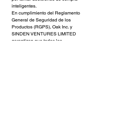
inteligentes.
En cumplimiento del Reglamento
General de Seguridad de los
Productos (RGPS),
Oak Inc.
y
SINDEN VENTURES LIMITED
garantizan que todos los
productos de consumo que
ofrecemos son seguros y
cumplen con las normas de la
UE. Para cualquier consulta o
inquietud relacionada con la
seguridad de los productos,
comuníquese con nuestro
representante en la UE en
gpsr@sindenventures.com
.
También puede escribirnos a
123
Main Street, Anytown, Country
o
a Markou Evgenikou 11, Mesa