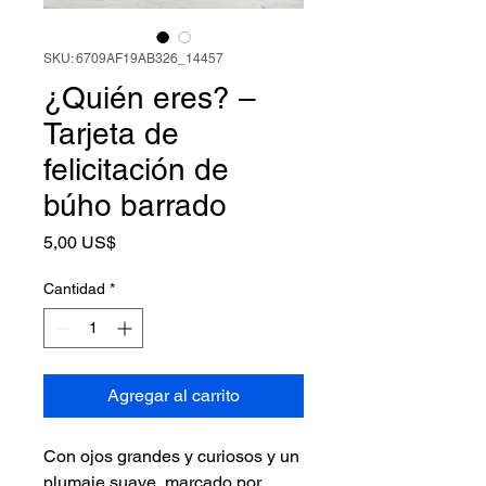
SKU: 6709AF19AB326_14457
¿Quién eres? –
Tarjeta de
felicitación de
búho barrado
Precio
5,00 US$
Cantidad
*
Agregar al carrito
Con ojos grandes y curiosos y un
plumaje suave, marcado por