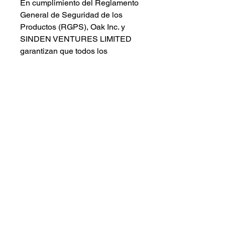
En cumplimiento del Reglamento
General de Seguridad de los
Productos (RGPS),
Oak Inc.
y
SINDEN VENTURES LIMITED
garantizan que todos los
productos de consumo que
ofrecemos son seguros y
cumplen con las normas de la
UE. Para cualquier consulta o
inquietud relacionada con la
seguridad de los productos,
comuníquese con nuestro
representante en la UE en
gpsr@sindenventures.com
.
También puede escribirnos a
123
Main Street, Anytown, Country
o
a Markou Evgenikou 11, Mesa
Geitonia, 4002, Limassol, Chipre.