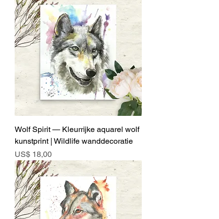
Wolf Spirit — Kleurrijke aquarel wolf
kunstprint | Wildlife wanddecoratie
Prijs
US$ 18,00