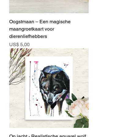
Oogstmaan – Een magische
maangroetkaart voor
dierenliefhebbers
Prijs
US$ 5,00
Op jacht - Realistische aquarel wolf