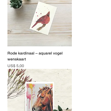
Rode kardinaal – aquarel vogel
wenskaart
Prijs
US$ 5,00