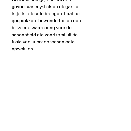
gevoel van mystiek en elegantie
in je interieur te brengen. Laat het
gesprekken, bewondering en een
blijvende waardering voor de
schoonheid die voortkomt uit de
fusie van kunst en technologie
opwekken.
Breedte en hoogte
20" x 16"
Diepte
1,75"
Volg mij
Volg mij op sociale media voor de