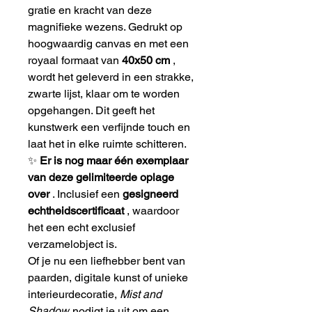
gratie en kracht van deze
magnifieke wezens. Gedrukt op
hoogwaardig canvas en met een
royaal formaat van
40x50 cm
,
wordt het geleverd in een strakke,
zwarte lijst, klaar om te worden
opgehangen. Dit geeft het
kunstwerk een verfijnde touch en
laat het in elke ruimte schitteren.
✨
Er is nog maar één exemplaar
van deze gelimiteerde oplage
over
. Inclusief een
gesigneerd
echtheidscertificaat
, waardoor
het een echt exclusief
verzamelobject is.
Of je nu een liefhebber bent van
paarden, digitale kunst of unieke
interieurdecoratie,
Mist and
Shadow
nodigt je uit om een